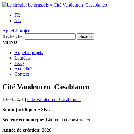
FR
NL
Appel à projets
Rechercher
MENU
Appel à projets
Lauréats
FAQ
Actualités
Contact
Cité Vandeuren_Casablanco
12/03/2021
|
Cité Vandeuren_Casablanco
Statut juridique:
ASBL.
Secteur économique:
Bâtiment et construction.
Année de création:
2020.