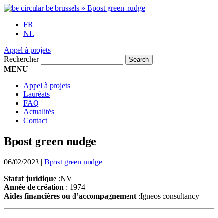
FR
NL
Appel à projets
Rechercher
MENU
Appel à projets
Lauréats
FAQ
Actualités
Contact
Bpost green nudge
06/02/2023
|
Bpost green nudge
Statut juridique
:NV
Année de création
: 1974
Aides financières ou d’accompagnement
:Igneos consultancy