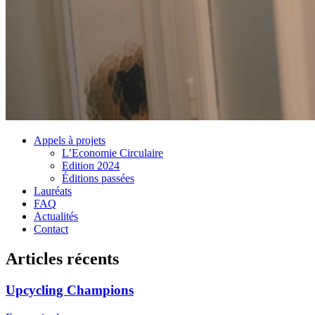
Appels à projets
L’Economie Circulaire
Edition 2024
Éditions passées
Lauréats
FAQ
Actualités
Contact
Articles récents
Upcycling Champions