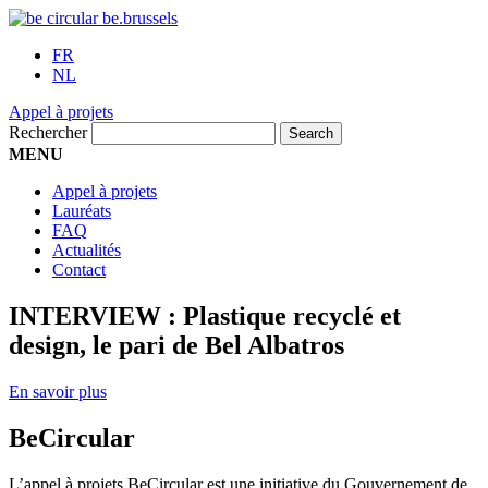
FR
NL
Appel à projets
Rechercher
MENU
Appel à projets
Lauréats
FAQ
Actualités
Contact
INTERVIEW : Plastique recyclé et
design, le pari de Bel Albatros
En savoir plus
BeCircular
L’appel à projets BeCircular est une initiative du Gouvernement de