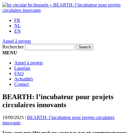
FR
NL
EN
Appel à projets
Rechercher
MENU
Appel à projets
Lauréats
FAQ
Actualités
Contact
BEARTH: l’incubateur pour projets
circulaires innovants
19/09/2025
|
BEARTH: l’incubateur pour projets circulaires
innovants
Vous avez une idée mais ne savez pas par où commencer pour