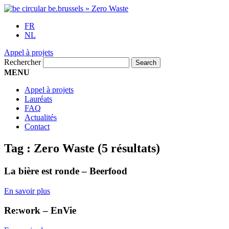
FR
NL
Appel à projets
Rechercher
MENU
Appel à projets
Lauréats
FAQ
Actualités
Contact
Tag :
Zero Waste
(5 résultats)
La bière est ronde – Beerfood
En savoir plus
Re:work – EnVie