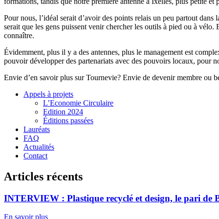
formations, tandis que notre première antenne à Ixelles, plus petite et 
Pour nous, l’idéal serait d’avoir des points relais un peu partout dans
serait que les gens puissent venir chercher les outils à pied ou à vél
connaître.
Évidemment, plus il y a des antennes, plus le management est complexe.
pouvoir développer des partenariats avec des pouvoirs locaux, pour no
Envie d’en savoir plus sur Tournevie? Envie de devenir membre ou bén
Appels à projets
L’Economie Circulaire
Edition 2024
Éditions passées
Lauréats
FAQ
Actualités
Contact
Articles récents
INTERVIEW : Plastique recyclé et design, le pari de 
En savoir plus