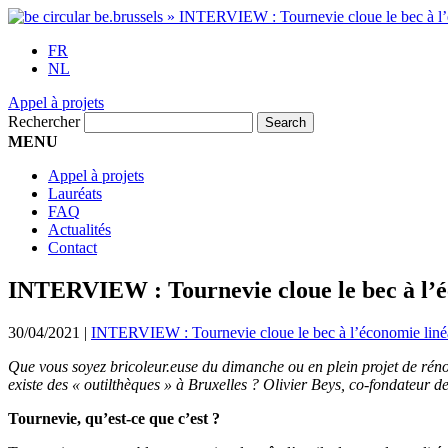
FR
NL
Appel à projets
Rechercher
MENU
Appel à projets
Lauréats
FAQ
Actualités
Contact
INTERVIEW : Tournevie cloue le bec à l’é
30/04/2021
|
INTERVIEW : Tournevie cloue le bec à l’économie liné
Que vous soyez bricoleur.euse du dimanche ou en plein projet de rénova
existe des « outilthèques » à Bruxelles ? Olivier Beys, co-fondateur d
Tournevie, qu’est-ce que c’est ?