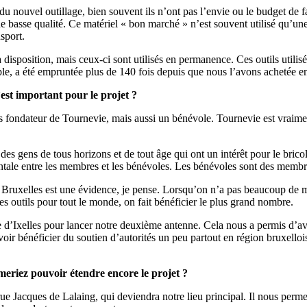
du nouvel outillage, bien souvent ils n’ont pas l’envie ou le budget de f
e basse qualité. Ce matériel « bon marché » n’est souvent utilisé qu’une
sport.
isposition, mais ceux-ci sont utilisés en permanence. Ces outils utilisés
emple, a été empruntée plus de 140 fois depuis que nous l’avons achetée 
est important pour le projet ?
is fondateur de Tournevie, mais aussi un bénévole. Tournevie est vraimen
es gens de tous horizons et de tout âge qui ont un intérêt pour le bri
ale entre les membres et les bénévoles. Les bénévoles sont des membres
 à Bruxelles est une évidence, je pense. Lorsqu’on n’a pas beaucoup de mo
 les outils pour tout le monde, on fait bénéficier le plus grand nombre.
d’Ixelles pour lancer notre deuxième antenne. Cela nous a permis d’avoir
oir bénéficier du soutien d’autorités un peu partout en région bruxellois
eriez pouvoir étendre encore le projet ?
ue Jacques de Lalaing, qui deviendra notre lieu principal. Il nous permet