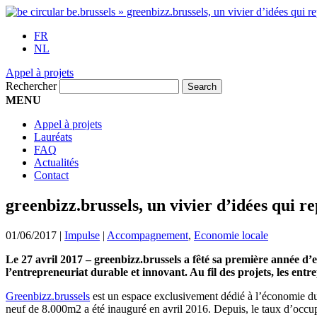
FR
NL
Appel à projets
Rechercher
MENU
Appel à projets
Lauréats
FAQ
Actualités
Contact
greenbizz.brussels, un vivier d’idées qui re
01/06/2017
|
Impulse
|
Accompagnement
,
Economie locale
Le 27 avril 2017 – greenbizz.brussels a fêté sa première année d’ex
l’entrepreneuriat durable et innovant. Au fil des projets, les entr
Greenbizz.brussels
est un espace exclusivement dédié à l’économie du
neuf de 8.000m2 a été inauguré en avril 2016. Depuis, le taux d’occupa