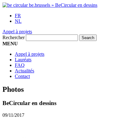
FR
NL
Appel à projets
Rechercher
MENU
Appel à projets
Lauréats
FAQ
Actualités
Contact
Photos
BeCircular en dessins
09/11/2017