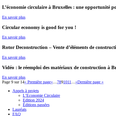
L’économie circulaire à Bruxelles : une opportunité po
En savoir plus
Circular economy is good for you !
En savoir plus
Rotor Deconstruction – Vente d’éléments de construct
En savoir plus
Vidéo : le réemploi des matériaux de construction à Bru
En savoir plus
Page 9 sur 14
« Première page
«
…
7
8
9
10
11
…
»
Dernière page »
Appels à projets
L’Economie Circulaire
Edition 2024
Éditions passées
Lauréats
FAQ