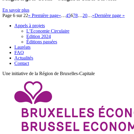
En savoir plus
Page 6 sur 22
« Première page
«
…
4
5
6
7
8
…
20
…
»
Dernière page »
Appels à projets
L’Economie Circulaire
Edition 2024
Éditions passées
Lauréats
FAQ
Actualités
Contact
Une initiative de la Région de Bruxelles-Capitale