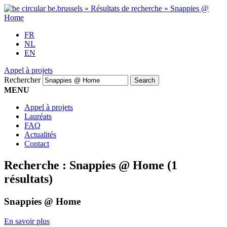
FR
NL
EN
Appel à projets
Rechercher
MENU
Appel à projets
Lauréats
FAQ
Actualités
Contact
Recherche :
Snappies @ Home
(1
résultats)
Snappies @ Home
En savoir plus