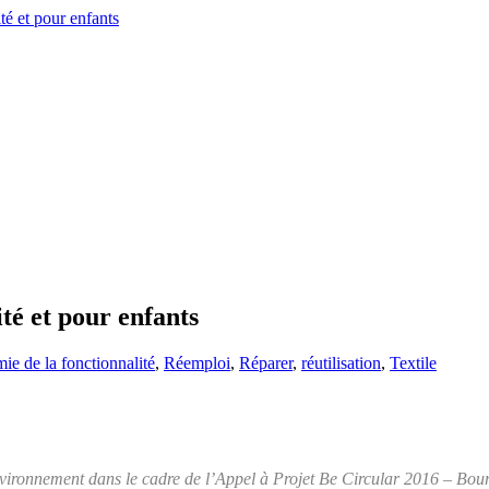
té et pour enfants
e de la fonctionnalité
,
Réemploi
,
Réparer
,
réutilisation
,
Textile
vironnement dans le cadre de l’Appel à Projet Be Circular 2016 – B