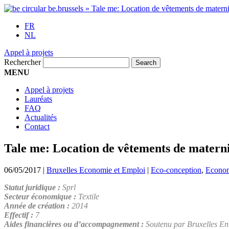
FR
NL
Appel à projets
Rechercher
MENU
Appel à projets
Lauréats
FAQ
Actualités
Contact
Tale me: Location de vêtements de materni
06/05/2017
|
Bruxelles Economie et Emploi
|
Eco-conception
,
Economi
Statut juridique :
Sprl
Secteur économique :
Textile
Année de création :
2014
Effectif :
7
Aides financières ou d’accompagnement :
Soutenu par Bruxelles En