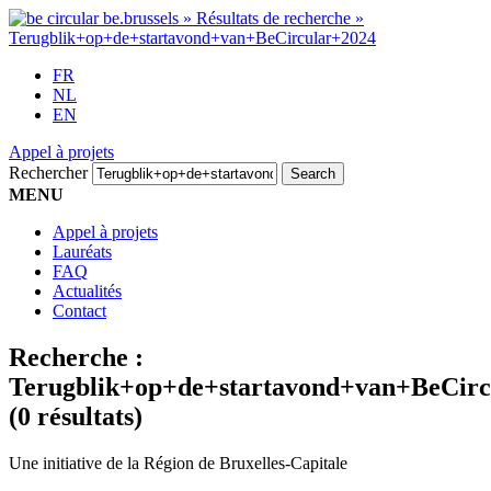
FR
NL
EN
Appel à projets
Rechercher
MENU
Appel à projets
Lauréats
FAQ
Actualités
Contact
Recherche :
Terugblik+op+de+startavond+van+BeCirc
(0 résultats)
Une initiative de la Région de Bruxelles-Capitale