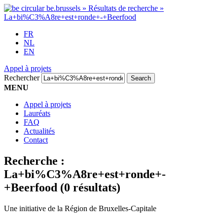
FR
NL
EN
Appel à projets
Rechercher
MENU
Appel à projets
Lauréats
FAQ
Actualités
Contact
Recherche :
La+bi%C3%A8re+est+ronde+-
+Beerfood
(0 résultats)
Une initiative de la Région de Bruxelles-Capitale