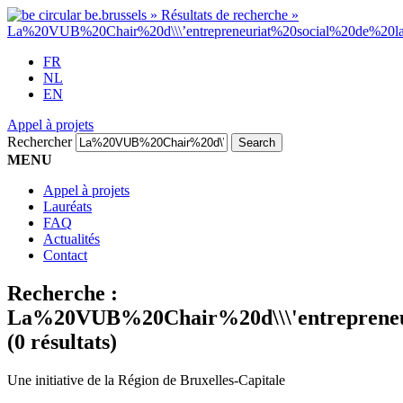
FR
NL
EN
Appel à projets
Rechercher
MENU
Appel à projets
Lauréats
FAQ
Actualités
Contact
Recherche :
La%20VUB%20Chair%20d\\\'entrepren
(0 résultats)
Une initiative de la Région de Bruxelles-Capitale