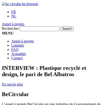
FR
NL
Appel à projets
Rechercher
MENU
Appel à projets
Lauréats
FAQ
Actualités
Contact
INTERVIEW : Plastique recyclé et
design, le pari de Bel Albatros
En savoir plus
BeCircular
L’appel à projets BeCircular est une initiative du Gouvernement de